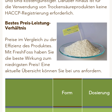
und sind kostengünstiger. Darüber hinaus ist für
Hygiene
die Verwendung von Trockensäureprodukten keine
HACCP-Registrierung erforderlich.
Mineralfutter
Bestes Preis-Leistung-
Mineral-Leckmassen
Verhältnis
Problemlöser
Preise im Vergleich zu der
Effizienz des Produktes.
SCHAFE & ZIEGEN
Mit FreshFoss haben Sie
die beste Wirkung zum
Hygiene
niedrigsten Preis! Eine
Mineralfutter
aktuelle Übersicht können Sie bei uns anfordern.
Mineral - Leckmassen
Problemlöser
Form
Dosierung
KANINCHEN
Hygiene