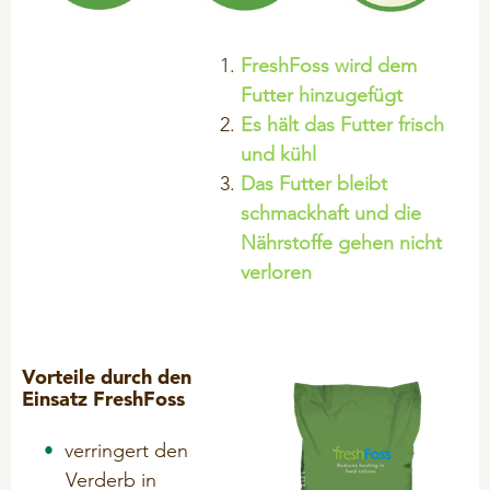
Acid Prevent
Mineralfutter
QUALITÄT
FreshFoss wird dem
Muscle Support
Pflegeprodukte
Futter hinzugefügt
Zertifikate
Trypto Relax
Problemlöser
Es hält das Futter frisch
Trypto Relax Show
und kühl
Zuchtsauen
DATENSCHUTZ
Das Futter bleibt
schmackhaft und die
Cookie Policy
SCHAFE & ZIEGEN
RINDER
Nährstoffe gehen nicht
Kundenhinweise
Kaninchen
verloren
BIO-Produkte (ÖVO)
Social Media
Hygiene
Hinweise Videoaufzeichnung
HANDELSPRODUKTE
Kälber - Kalbende Kühe
Transparenz-Bewerber
Vorteile durch den
Klauenprobleme
Einsatz FreshFoss
Transparenz GoToWebinar
Mastrinder
Daten für Werbezwecke
verringert den
Milchaustauscher
Verderb in