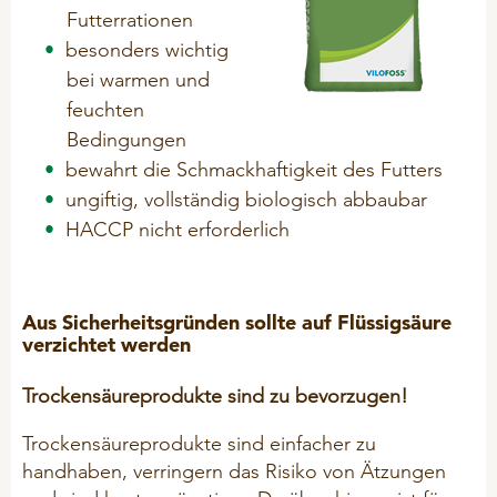
Mineralfutter
Futterrationen
CSR
besonders wichtig
Mineral-Leckmassen
bei warmen und
Problemlöser
feuchten
IMPRESSUM
Silierhilfsmittel
Bedingungen
bewahrt die Schmackhaftigkeit des Futters
ungiftig, vollständig biologisch abbaubar
GEFLÜGEL
HACCP nicht erforderlich
BIO-Produkte (ÖVO)
Hygiene
Aus Sicherheitsgründen sollte auf Flüssigsäure
Mineralfutter
verzichtet werden
Picksteine/ Beschäftigung
Trockensäureprodukte sind zu bevorzugen!
Problemlöser
Trockensäureprodukte sind einfacher zu
handhaben, verringern das Risiko von Ätzungen
PFERDE