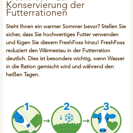
ÜBER UNS
Konservierung der
Kälber
ProtiSpar
Futterrationen
NACHHALTIGKEIT
STALOSAN® F
Innendienst
Mastrinder
ALLGEMEIN
NutriSpar
Außendienst
Transitphase
Steht Ihnen ein warmer Sommer bevor? Stellen Sie
PICKStein Geflügel
VORTRAGSREIHE
Historie
sicher, dass Sie hochwertiges Futter verwenden
Milchvieh
AUSBILDUNG
Stalosan® F
und fügen Sie diesem FreshFoss hinzu! FreshFoss
Unsere Partner
Langlebigkeit
reduziert den Wärmestau in der Futterration
Unternehmensleitbild
PODCAST
deutlich. Dies ist besonders wichtig, wenn Wasser
OFFENE STELLEN
SCHWEINE
50 Jahre Vilomix
in die Ration gemischt wird und während den
GEFLÜGEL
Beschäftigungsmaterial
heißen Tagen.
Hitzestress
BIO-Produkte (ÖVO)
AGB
Tierwohl
Ferkelmilch und Prestarter
Allg. Einkaufsbedingungen
Ferkel
Allg. Verkaufsbedingungen
PET-FOOD
Geburts- und Starthilfe
Entsorgung Verpackungen
Hygiene
General Terms & Conditions
PFERDE
Klauen - Probleme