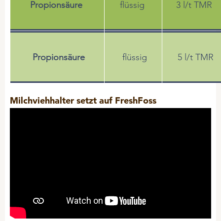
Propionsäure
flüssig
3 l/t TMR
Propionsäure
flüssig
5 l/t TMR
Milchviehhalter setzt auf FreshFoss