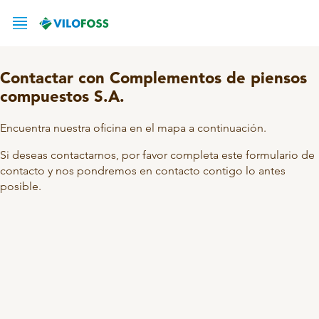
Contactar con Complementos de piensos
compuestos S.A.
SERVICIO
Encuentra nuestra oficina en el mapa a continuación.
PRODUCTOS
Si deseas contactarnos, por favor completa este formulario de
contacto y nos pondremos en contacto contigo lo antes
ACTUALIDAD
PORCINO
posible.
ACERCA DE
PrimeFeed
Optimus
RESPONSABILIDAD
ACERCA DE CPC
Ibérico
CONTACTAR
GESTIÓN DE LA CALIDAD
RUMIANTES