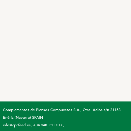
CONTACTAR CON COMPLEMENTOS DE PIENSOS COMP
Premezclas vitamínico minerales
X-Zelit
FORMULARIO DE CONTACTO
FreshFoss
HooFoss
ProtiSpar
AVICULTURA
Premezclas vitamínico minerales
Fort-Ovo
Peckstones
Complementos de Piensos Compuestos S.A.
Ctra. Adiós s/n 31153
Enériz (Navarra) SPAIN
ESPECIALIDADES VETERINARIAS
info@cpcfeed.es
+34 948 350 103