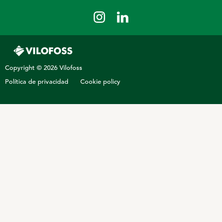
Stalosan
X-Zelit
Copitox
Seofoss
Copyright © 2026 Vilofoss
FreshFoss
Política de privacidad
Cookie policy
HooFoss
MYCOSAFE™
OTRAS ESPECIES
Premezclas vitamínico minerales