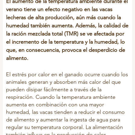
CONTACTAR CON COMPLEMENTOS DE PIENSOS COMP
El aumento de la temperatura ambiente durante el
Premezclas vitamínico minerales
verano tiene un efecto negativo en las vacas
lecheras de alta producción, aún más cuando la
X-Zelit
FORMULARIO DE CONTACTO
humedad también aumenta. Además, la calidad de
FreshFoss
la ración mezclada total (TMR) se ve afectada por
HooFoss
el incremento de la temperatura y la humedad, lo
que, en consecuencia, provoca el desperdicio de
ProtiSpar
alimento.
AVICULTURA
El estrés por calor en el ganado ocurre cuando los
animales generan y absorben más calor del que
Premezclas vitamínico minerales
pueden disipar fácilmente a través de la
Fort-Ovo
respiración. Cuando la temperatura ambiente
Peckstones
aumenta en combinación con una mayor
humedad, las vacas tienden a reducir el consumo
de alimento y aumentar la ingesta de agua para
ESPECIALIDADES VETERINARIAS
regular su temperatura corporal. La alimentación
también influye en la producción de calor.