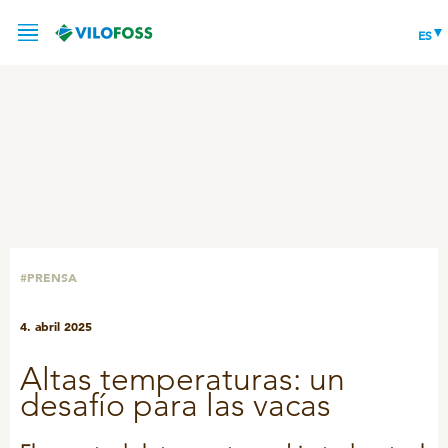
ES
SERVICIO
PRODUCTOS
ACTUALIDAD
PORCINO
#PRENSA
ACERCA DE
PrimeFeed
4. abril 2025
Optimus
RESPONSABILIDAD
ACERCA DE CPC
Ibérico
Altas temperaturas: un
CONTACTAR
desafío para las vacas
GESTIÓN DE LA CALIDAD
RUMIANTES