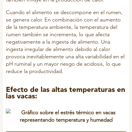
Stalosan
X-Zelit
Cuando el alimento se descompone en el rumen,
se genera calor. En combinación con el aumento
Copitox
de la temperatura ambiente, la temperatura del
Seofoss
rumen también se incrementa, lo que afecta
negativamente a la ingesta de alimento. Una
FreshFoss
ingesta irregular de alimento debido al calor
HooFoss
provoca inevitablemente una alta variabilidad en el
MYCOSAFE™
pH ruminal y un mayor riesgo de acidosis, lo que
reduce la productividad.
OTRAS ESPECIES
Efecto de las altas temperaturas en
las vacas:
Premezclas vitamínico minerales