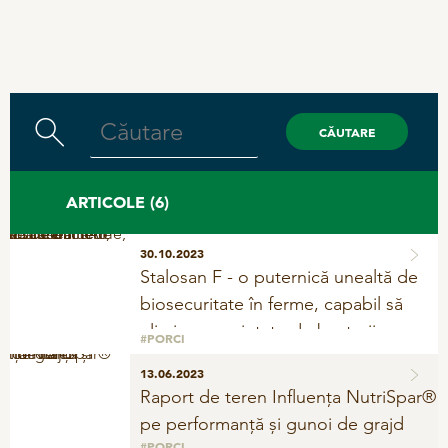
Inlocuitor de lapte
CALITATEA MANAGEMENTULUI
Igiena
Ajutor obstetric si de pornire
Rezolvarea problemelor
Vitamine si minerale
ARTICOLE
(6)
BOVINE
30.10.2023
Fatare
Stalosan F - o puternică unealtă de
biosecuritate în ferme, capabil să
Produse de ingrijire
elimine o varietate de bacterii,
#PORCI
Ecologic
inclusiv virusul FPA
13.06.2023
Igiena
Raport de teren Influența NutriSpar®
Blocuri minerale
pe performanță și gunoi de grajd
Rezolvarea problemelor
#PORCI