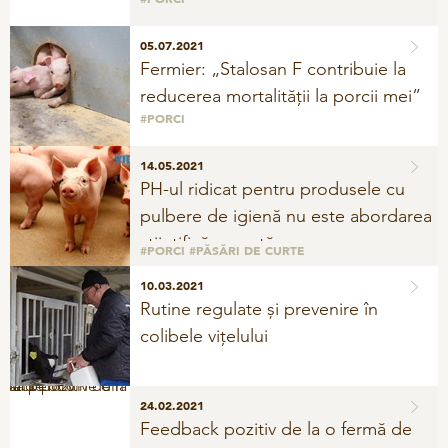
Manipularea namolului
05.07.2021
Fermier: „Stalosan F contribuie la
Vitamine si minerale
reducerea mortalității la porcii mei”
#PORCI
PĂSĂRI
14.05.2021
Igiena
PH-ul ridicat pentru produsele cu
Materiale de activitate
pulbere de igienă nu este abordarea
științifică corectă
Pietre
#PORCI
#PĂSĂRI DE CURTE
Rezolvarea problemelor
10.03.2021
Rutine regulate și prevenire în
Vitamine si minerale
colibele vițelului
24.02.2021
Feedback pozitiv de la o fermă de