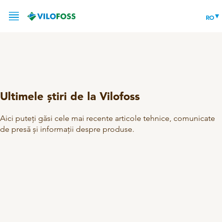
RO
SERVICE
Ultimele știri de la Vilofoss
PRODUSE
PORCI
Aici puteți găsi cele mai recente articole tehnice, comunicate
ȘTIRI
PORCI
de presă și informații despre produse.
BOVINE
DESPRE NOI
Materiale de activitate
Produse de ingrijire
CONTACT
DESPRE VILOFOSS
PĂSĂRI
Produse cu fier
Manipularea namolului
CSR
Blocuri minerale