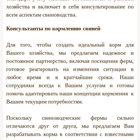
хозяйства и включает в себя консультирование по
ГИГИЕНА
всем аспектам свиноводства.
Воздуходувка
Консультанты по кормлению свиней
Хэндимэн
Для того, чтобы создать идеальный корм для
ДРУГИЕ ПРОДУКТЫ
Вашего хозяйства, мы предлагаем надежное и
постоянное партнерство, включая посещения ферм,
Торговые продукты
готовое реагировать на изменения ситуации в
Адсорбенты микотоксинов
любое время и в кратчайшие сроки. Наши
сотрудники всегда к Вашим услугам и готовы
Подкислители
помочь адаптировать наши концепции кормления к
Вашим текущим потребностям.
ПРОЧИЕ
Поскольку свиноводческие фермы сильно
Лошади
отличаются друг от друга, мы предлагаем Вам
разрабатывать корма в соответствии с известными