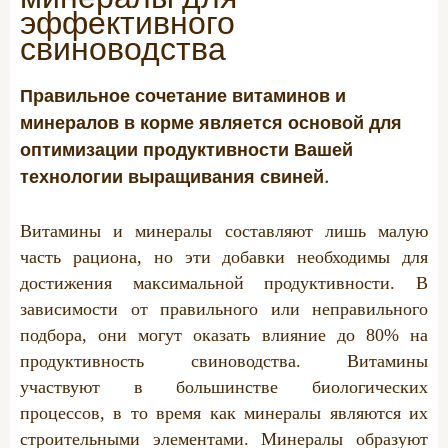
КОНТАКТНАЯ ФОРМА
X-Zelit
эффективного
50 лет Виломикс
ПОДКАСТ
Stalosan F
свиноводства
PECKStone
КОНТАКТЫ
ОБЩИЕ КОММЕРЧЕСКИЕ УСЛОВИЯ
Правильное сочетание витаминов и
ProtiSpar
минералов в корме является основой для
Общие условия закупки
NutriSpar
оптимизации продуктивности Вашей
Общие условия продажи
технологии выращивания свиней.
КРС
КАЧЕСТВО
Витамины и минералы составляют лишь малую
Мясной скот
часть рациона, но эти добавки необходимы для
Сертификаты
достижения максимальной продуктивности. В
Телята
зависимости от правильного или неправильного
Молочный скот
КОРПОРАТИВНАЯ ОТВЕТСТВЕННОСТЬ
подбора, они могут оказать влияние до 80% на
Молочная лихорадка
продуктивность свиноводства. Витамины
участвуют в большинстве биологических
Проблемы с копытами
ПРАВОВАЯ ИНФОРМАЦИЯ
процессов, в то время как минералы являются их
Снижение расходов
строительными элементами. Минералы образуют