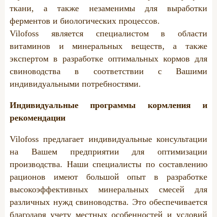
Лизунцы
ткани, а также незаменимы для выработки
ферментов и биологических процессов.
Vilofoss является специалистом в области
СВИНЬИ
витаминов и минеральных веществ, а также
Свиньи на откорм
экспертом в разработке оптимальных кормов для
свиноводства в соответствии с Вашими
Поросята
индивидуальными потребностями.
Свиноматки
Индивидуальные программы кормления и
Снижение расходов
рекомендации
Vilofoss предлагает индивидуальные консультации
ПТИЦА
на Вашем предприятии для оптимизации
Минеральный камень
производства. Наши специалисты по составлению
рационов имеют большой опыт в разработке
Активатор обмена веществ
высокоэффективных минеральных смесей для
Проблемы яичной скорлупы
различных нужд свиноводства. Это обеспечивается
благодаря учету местных особенностей и условий