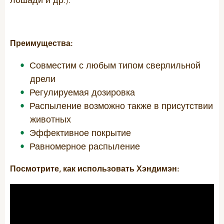
Лизунцы
СВИНЬИ
Преимущества:
Свиньи на откорм
Совместим с любым типом сверлильной
Поросята
дрели
Регулируемая дозировка
Свиноматки
Распыление возможно также в присутствии
Снижение расходов
животных
Эффективное покрытие
Равномерное распыление
ПТИЦА
Минеральный камень
Посмотрите, как использовать Хэндимэн:
Активатор обмена веществ
Проблемы яичной скорлупы