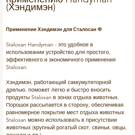
КОНТАКТНАЯ ФОРМА
X-Zelit
(Хэндимэн)
50 лет Виломикс
ПОДКАСТ
Stalosan F
PECKStone
КОНТАКТЫ
ОБЩИЕ КОММЕРЧЕСКИЕ УСЛОВИЯ
Применение Хэндимэн для Сталосан Ф
ProtiSpar
Общие условия закупки
NutriSpar
Stalosan Handyman
- это удобное в
Общие условия продажи
использовании устройство для простого,
эффективного и экономичного применения
КРС
Stalosan
.
КАЧЕСТВО
Мясной скот
Сертификаты
Хэндимэн, работающий с
аккумуляторной
Телята
дрелью, поможет легко и быстро вносить
Молочный скот
продукты
Stalosan
в зонах отдыха животных.
КОРПОРАТИВНАЯ ОТВЕТСТВЕННОСТЬ
Порошок рассыпается в сторону, обеспечивая
Молочная лихорадка
равномерное покрытие мест отдыха животных.
Проблемы с копытами
Stalosan
можно использовать в присутствии
ПРАВОВАЯ ИНФОРМАЦИЯ
животных (крупный рогатый скот, свиньи, овцы,
Снижение расходов
лошади и др.).