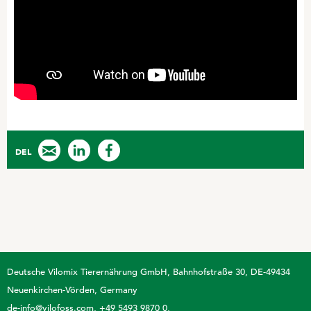
ГИГИЕНА
Воздуходувка
Хэндимэн
ДРУГИЕ ПРОДУКТЫ
Торговые продукты
DEL
Адсорбенты микотоксинов
Подкислители
ПРОЧИЕ
Лошади
Deutsche Vilomix Tierernährung GmbH
Bahnhofstraße 30, DE-49434
Neuenkirchen-Vörden, Germany
de-info@vilofoss.com
+49 5493 9870 0