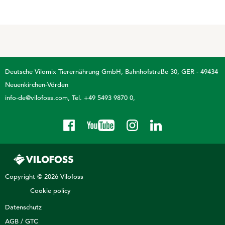
Acid Prevent
Mineralfutter
QUALITÄT
Muscle Support
Pflegeprodukte
Zertifikate
Trypto Relax
Problemlöser
Trypto Relax Show
Zuchtsauen
Deutsche Vilomix Tierernährung GmbH
Bahnhofstraße 30, GER - 49434
DATENSCHUTZ
Neuenkirchen-Vörden
info-de@vilofoss.com
Tel. +49 5493 9870 0
Cookie Policy
SCHAFE & ZIEGEN
RINDER
Kundenhinweise
Kaninchen
BIO-Produkte (ÖVO)
Social Media
Hygiene
Hinweise Videoaufzeichnung
HANDELSPRODUKTE
Kälber - Kalbende Kühe
Transparenz-Bewerber
Klauenprobleme
Copyright © 2026 Vilofoss
Transparenz GoToWebinar
Cookie policy
Mastrinder
Daten für Werbezwecke
Datenschutz
Milchaustauscher
AGB / GTC