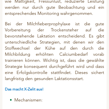
wie Mattigkeit, Fressunlust, reduzierte Leistung
Mineralfutter
CSR
werden nur durch gute Beobachtung und ein
Mineral-Leckmassen
entsprechendes Monitoring wahrgenommen.
Problemlöser
Bei der Milchfieberprophylaxe ist die gute
IMPRESSUM
Silierhilfsmittel
Vorbereitung der Trockensteher auf die
bevorstehende Laktation entscheidend. Es gibt
unterschiedliche Strategien, mit denen wir den
GEFLÜGEL
Stoffwechsel der Kühe auf den durch die
Milchbildung erhöhten Calciumbedarf vorab
BIO-Produkte (ÖVO)
trainieren können. Wichtig ist, dass die gewählte
Hygiene
Strategie konsequent durchgeführt wird und dass
Mineralfutter
eine Erfolgskontrolle stattfindet. Dieses sichert
langfristig den gesunden Laktationsstart.
Picksteine/ Beschäftigung
Problemlöser
Das macht X-Zelit aus!
Mechanismen:
PFERDE