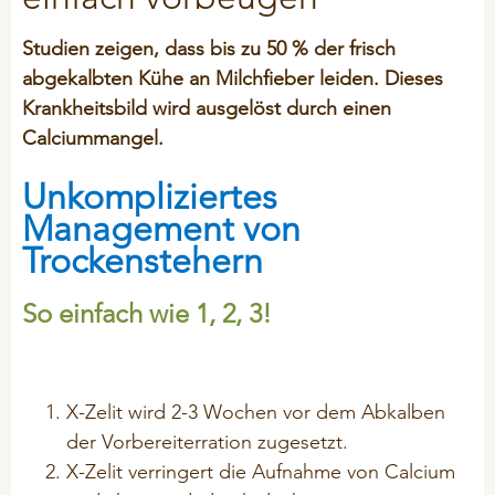
ÜBER UNS
Kälber
ProtiSpar
STALOSAN® F
NACHHALTIGKEIT
Innendienst
Studien zeigen, dass bis zu 50 % der frisch
Mastrinder
ALLGEMEIN
NutriSpar
abgekalbten Kühe an Milchfieber leiden. Dieses
Außendienst
Transitphase
PICKStein Geflügel
Krankheitsbild wird ausgelöst durch einen
VORTRAGSREIHE
Historie
Milchvieh
AUSBILDUNG
Calciummangel.
Stalosan® F
Unsere Partner
Langlebigkeit
Unkompliziertes
Unternehmensleitbild
PODCAST
OFFENE STELLEN
SCHWEINE
Management von
50 Jahre Vilomix
GEFLÜGEL
Trockenstehern
Beschäftigungsmaterial
Hitzestress
BIO-Produkte (ÖVO)
So einfach wie 1, 2, 3!
AGB
Tierwohl
Ferkelmilch und Prestarter
Allg. Einkaufsbedingungen
Ferkel
Allg. Verkaufsbedingungen
PET-FOOD
X-Zelit wird 2-3 Wochen vor dem Abkalben
Geburts- und Starthilfe
Entsorgung Verpackungen
der Vorbereiterration zugesetzt.
Hygiene
X-Zelit verringert die Aufnahme von Calcium
General Terms & Conditions
PFERDE
Klauen - Probleme