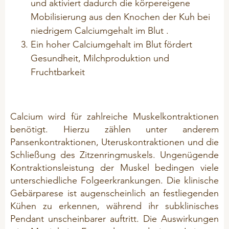
und aktiviert dadurch die körpereigene
Acid Prevent
Mobilisierung aus den Knochen der Kuh bei
Mineralfutter
QUALITÄT
niedrigem Calciumgehalt im Blut .
Muscle Support
Pflegeprodukte
Ein hoher Calciumgehalt im Blut fördert
Zertifikate
Trypto Relax
Problemlöser
Gesundheit, Milchproduktion und
Trypto Relax Show
Zuchtsauen
Fruchtbarkeit
DATENSCHUTZ
Cookie Policy
SCHAFE & ZIEGEN
RINDER
Calcium wird für zahlreiche Muskelkontraktionen
Kundenhinweise
Kaninchen
BIO-Produkte (ÖVO)
benötigt. Hierzu zählen unter anderem
Social Media
Pansenkontraktionen, Uteruskontraktionen und die
Hygiene
Schließung des Zitzenringmuskels. Ungenügende
Hinweise Videoaufzeichnung
HANDELSPRODUKTE
Kälber - Kalbende Kühe
Kontraktionsleistung der Muskel bedingen viele
Transparenz-Bewerber
unterschiedliche Folgeerkrankungen. Die klinische
Klauenprobleme
Transparenz GoToWebinar
Gebärparese ist augenscheinlich an festliegenden
Mastrinder
Kühen zu erkennen, während ihr subklinisches
Daten für Werbezwecke
Milchaustauscher
Pendant unscheinbarer auftritt. Die Auswirkungen