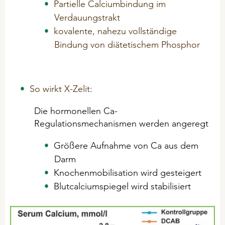
Partielle Calciumbindung im
Hygiene
Verdauungstrakt
Mineralfutter
kovalente, nahezu vollständige
Bindung von diätetischem Phosphor
Mineral-Leckmassen
Problemlöser
So wirkt X-Zelit:
SCHAFE & ZIEGEN
Die hormonellen Ca-
Hygiene
Regulationsmechanismen werden angeregt
Mineralfutter
Größere Aufnahme von Ca aus dem
Mineral - Leckmassen
Darm
Problemlöser
Knochenmobilisation wird gesteigert
Blutcalciumspiegel wird stabilisiert
KANINCHEN
Hygiene