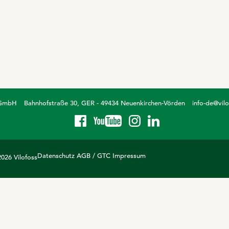
ilchaustauscher
Transparenz GoToWebinar
ineralfutter
Daten für Werbezwecke
ineral-Leckmassen
roblemlöser
ilierhilfsmittel
 GmbH
Bahnhofstraße 30, GER - 49434 Neuenkirchen-Vörden
info-de@vil
Datenschutz
AGB / GTC
Impressum
026 Vilofoss