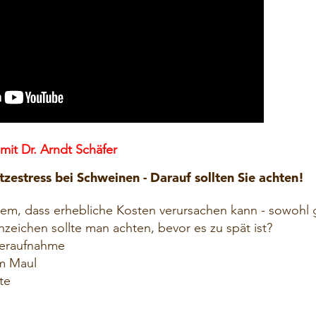
it Dr. Arndt Schäfer
estress bei Schweinen - Darauf sollten Sie achten!
blem, dass erhebliche Kosten verursachen kann - sowohl 
Anzeichen sollte man achten, bevor es zu spät ist?
teraufnahme
m Maul
te