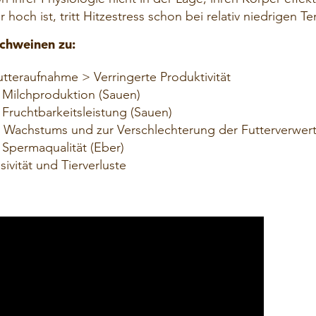
r hoch ist, tritt Hitzestress schon bei relativ niedrigen 
Schweinen zu:
tteraufnahme > Verringerte Produktivität
Milchproduktion (Sauen)
ruchtbarkeitsleistung (Sauen)
Wachstums und zur Verschlechterung der Futterverwer
permaqualität (Eber)
vität und Tierverluste