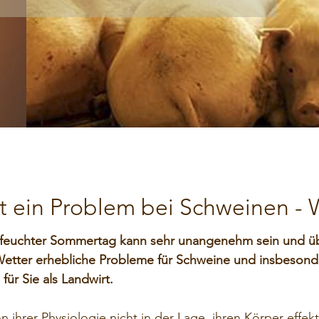
ilchaustauscher
Transparenz GoToWebinar
ineralfutter
Daten für Werbezwecke
ineral-Leckmassen
roblemlöser
ilierhilfsmittel
ist ein Problem bei Schweinen -
d feuchter Sommertag kann sehr unangenehm sein und ü
Wetter erhebliche Probleme für Schweine und insbesond
für Sie als Landwirt.
n ihrer Physiologie nicht in der Lage, ihren Körper effe