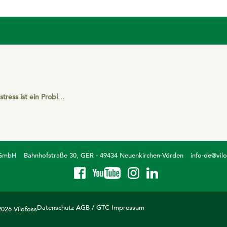
s ist ein Problem bei Schweinen - Warum?
 GmbH
Bahnhofstraße 30, GER - 49434 Neuenkirchen-Vörden
info-de@vil
Datenschutz
AGB / GTC
Impressum
026 Vilofoss