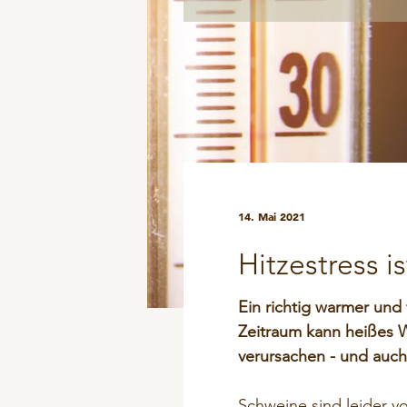
ProtiSpar
50 Jahre Vilomix
Hygiene
M
NutriSpar
Klauen - Probleme
M
PICKStein Geflügel
Mineralfutter
M
Stalosan® F
Pflegeprodukte
P
Problemlöser
S
Zuchtsauen
14. Mai 2021
Hitzestress 
Ein richtig warmer un
Zeitraum kann heißes 
verursachen - und auch 
Schweine sind leider vo