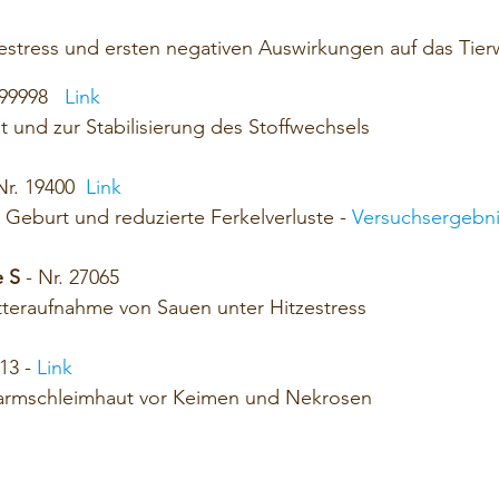
estress und ersten negativen Auswirkungen auf das Tier
. 99998
Link
tät und zur Stabilisierung des Stoffwechsels
Nr. 19400
Link
ie Geburt und reduzierte Ferkelverluste -
Versuchsergebn
e S
- Nr. 27065
utteraufnahme von Sauen unter Hitzestress
313 -
Link
armschleimhaut vor Keimen und Nekrosen