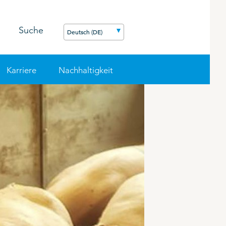
Suche
Deutsch (DE)
Karriere
Nachhaltigkeit
EN
AGSREIHE
CSR
SCHAFE & ZIEGEN
SCHAFE & ZIEGEN
PODCAST
IMPRESSUM
HANDELSPRODUKTE
KANINCHEN
Kaninchen
Hygiene
Hygiene
Mineralfutter
Problemlöser
kmassen
Mineral - Leckmassen
Problemlöser