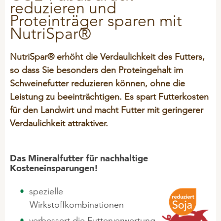
ÜBER UNS
reduzieren und
Kälber
ProtiSpar
Proteinträger sparen mit
STALOSAN® F
NACHHALTIGKEIT
Innendienst
Mastrinder
ALLGEMEIN
NutriSpar
NutriSpar®
Außendienst
Transitphase
PICKStein Geflügel
VORTRAGSREIHE
Historie
NutriSpar® erhöht die Verdaulichkeit des Futters,
Milchvieh
AUSBILDUNG
Stalosan® F
so dass Sie besonders den Proteingehalt im
Unsere Partner
Langlebigkeit
Schweinefutter reduzieren können, ohne die
Unternehmensleitbild
PODCAST
Leistung zu beeinträchtigen. Es spart Futterkosten
OFFENE STELLEN
SCHWEINE
50 Jahre Vilomix
für den Landwirt und macht Futter mit geringerer
GEFLÜGEL
Beschäftigungsmaterial
Verdaulichkeit attraktiver.
Hitzestress
BIO-Produkte (ÖVO)
AGB
Tierwohl
Ferkelmilch und Prestarter
Das Mineralfutter für nachhaltige
Allg. Einkaufsbedingungen
Kosteneinsparungen!
Ferkel
Allg. Verkaufsbedingungen
PET-FOOD
Geburts- und Starthilfe
spezielle
Entsorgung Verpackungen
Hygiene
Wirkstoffkombinationen
General Terms & Conditions
PFERDE
verbessert die Futterverwertung
Klauen - Probleme