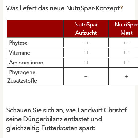
Hygiene
Was liefert das neue NutriSpar-Konzept
?
Mineralfutter
NutriSpar
NutriSpar
Mineral-Leckmassen
Aufzucht
Mast
Problemlöser
Phytase
++
++
Vitamine
++
++
SCHAFE & ZIEGEN
Aminorsäuren
++
++
Phytogene
Hygiene
+
+
Zusatzstoffe
Mineralfutter
Mineral - Leckmassen
Problemlöser
Schauen Sie sich an, wie Landwirt Christof
seine Düngerbilanz entlastet und
KANINCHEN
gleichzeitig Futterkosten spart:
Hygiene