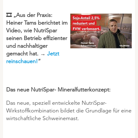
Mineralfutter
CSR
Mineral-Leckmassen
🎞 „Aus der Praxis:
Heiner Tams berichtet im
Problemlöser
Video, wie NutriSpar
IMPRESSUM
Silierhilfsmittel
seinen Betrieb effizienter
und nachhaltiger
gemacht hat. →
Jetzt
GEFLÜGEL
reinschauen!
“
BIO-Produkte (ÖVO)
Hygiene
Das neue NutriSpar
- Mineralfutterkonzept
:
Mineralfutter
Picksteine/ Beschäftigung
Das neue, speziell entwickelte NutriSpar-
Wirkstoffkombination bildet die Grundlage für eine
Problemlöser
wirtschaftliche Schweinemast.
PFERDE