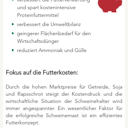
und spart kostenintensive
Acid Prevent
Mineralfutter
QUALITÄT
Proteinfuttermittel
Muscle Support
Pflegeprodukte
verbessert die Umweltbilanz
Zertifikate
Trypto Relax
Problemlöser
geingerer Flächenbedarf für den
Trypto Relax Show
Zuchtsauen
Wirtschaftsdünger
DATENSCHUTZ
reduziert Ammoniak und Gülle
Cookie Policy
SCHAFE & ZIEGEN
RINDER
Kundenhinweise
Kaninchen
BIO-Produkte (ÖVO)
Fokus auf die Futterkosten:
Social Media
Hygiene
Hinweise Videoaufzeichnung
Durch die hohen Marktpreise für Getreide, Soja
HANDELSPRODUKTE
Kälber - Kalbende Kühe
und Rapsschrot steigt der Kostendruck und die
Transparenz-Bewerber
Klauenprobleme
wirtschaftliche Situation der Schweinehalter wird
Transparenz GoToWebinar
immer angespannter. Ein wesentlicher Faktor für
Mastrinder
die erfolgreiche Schweinemast ist ein effizientes
Daten für Werbezwecke
Milchaustauscher
Futterkonzept.