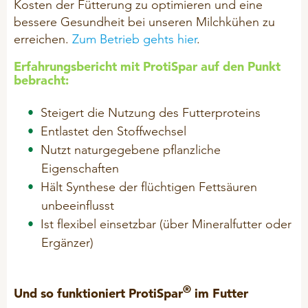
Kosten der Fütterung zu optimieren und eine
Hygiene
bessere Gesundheit bei unseren Milchkühen zu
erreichen.
Zum Betrieb gehts hier
.
Mineralfutter
Mineral-Leckmassen
Erfahrungsbericht mit ProtiSpar auf den Punkt
bebracht:
Problemlöser
Steigert die Nutzung des Futterproteins
Entlastet den Stoffwechsel
SCHAFE & ZIEGEN
Nutzt naturgegebene pflanzliche
Hygiene
Eigenschaften
Mineralfutter
Hält Synthese der flüchtigen Fettsäuren
unbeeinflusst
Mineral - Leckmassen
Ist flexibel einsetzbar (über Mineralfutter oder
Problemlöser
Ergänzer)
KANINCHEN
®
Und so funktioniert ProtiSpar
im Futter
Hygiene