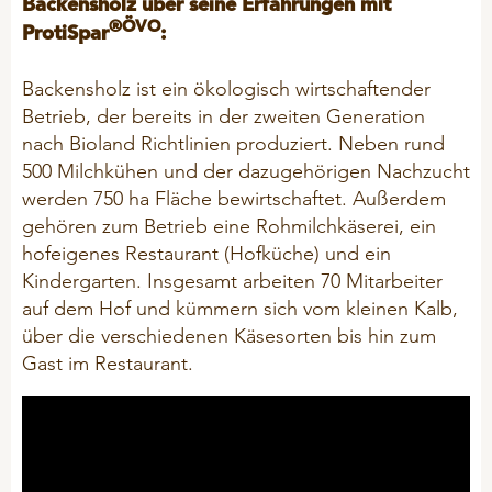
ÜBER UNS
Backensholz über seine Erfahrungen mit
Kälber
ProtiSpar
®ÖVO
ProtiSpar
:
STALOSAN® F
NACHHALTIGKEIT
Innendienst
Mastrinder
ALLGEMEIN
NutriSpar
Außendienst
Backensholz ist ein ökologisch wirtschaftender
Transitphase
PICKStein Geflügel
Betrieb, der bereits in der zweiten Generation
VORTRAGSREIHE
Historie
Milchvieh
AUSBILDUNG
Stalosan® F
nach Bioland Richtlinien produziert. Neben rund
Unsere Partner
Langlebigkeit
500 Milchkühen und der dazugehörigen Nachzucht
werden 750 ha Fläche bewirtschaftet. Außerdem
Unternehmensleitbild
PODCAST
OFFENE STELLEN
SCHWEINE
gehören zum Betrieb eine Rohmilchkäserei, ein
50 Jahre Vilomix
GEFLÜGEL
hofeigenes Restaurant (Hofküche) und ein
Beschäftigungsmaterial
Kindergarten. Insgesamt arbeiten 70 Mitarbeiter
Hitzestress
BIO-Produkte (ÖVO)
auf dem Hof und kümmern sich vom kleinen Kalb,
AGB
Tierwohl
über die verschiedenen Käsesorten bis hin zum
Ferkelmilch und Prestarter
Allg. Einkaufsbedingungen
Gast im Restaurant.
Ferkel
Allg. Verkaufsbedingungen
PET-FOOD
Geburts- und Starthilfe
Entsorgung Verpackungen
Hygiene
General Terms & Conditions
PFERDE
Klauen - Probleme