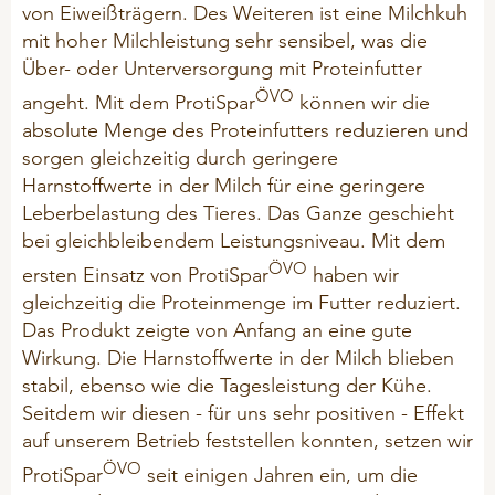
Mineralfutter
von Eiweißträgern. Des Weiteren ist eine Milchkuh
CSR
mit hoher Milchleistung sehr sensibel, was die
Mineral-Leckmassen
Über- oder Unterversorgung mit Proteinfutter
Problemlöser
ÖVO
angeht. Mit dem ProtiSpar
können wir die
IMPRESSUM
Silierhilfsmittel
absolute Menge des Proteinfutters reduzieren und
sorgen gleichzeitig durch geringere
Harnstoffwerte in der Milch für eine geringere
GEFLÜGEL
Leberbelastung des Tieres. Das Ganze geschieht
bei gleich­bleiben­dem Leistungsniveau. Mit dem
BIO-Produkte (ÖVO)
ÖVO
ersten Einsatz von ProtiSpar
haben wir
Hygiene
gleichzeitig die Proteinmenge im Futter reduziert.
Mineralfutter
Das Produkt zeigte von Anfang an eine gute
Wirkung. Die Harnstoffwerte in der Milch blieben
Picksteine/ Beschäftigung
stabil, ebenso wie die Tagesleistung der Kühe.
Problemlöser
Seitdem wir diesen - für uns sehr positiven - Effekt
auf unserem Betrieb feststellen konnten, setzen wir
ÖVO
ProtiSpar
seit einigen Jahren ein, um die
PFERDE