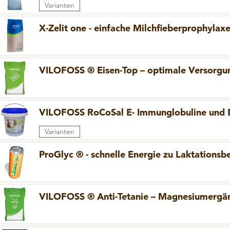
Varianten
ilchaustauscher
Transparenz GoToWebinar
X-Zelit one - einfache Milchfieberprophylax
ineralfutter
Daten für Werbezwecke
ineral-Leckmassen
roblemlöser
VILOFOSS ® Eisen-Top – optimale Versorgun
ilierhilfsmittel
VILOFOSS RoCoSal E- Immunglobuline und E
Durchfallprophylaxe
Varianten
ProGlyc ® - schnelle Energie zu Laktationsb
VILOFOSS ® Anti-Tetanie – Magnesiumerg