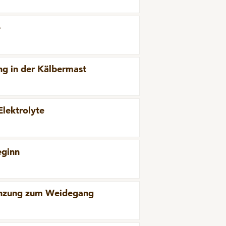
e
g in der Kälbermast
lektrolyte
eginn
änzung zum Weidegang