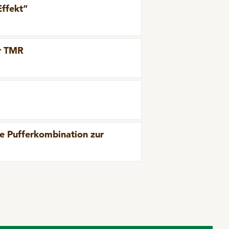
Effekt“
r TMR
 Pufferkombination zur