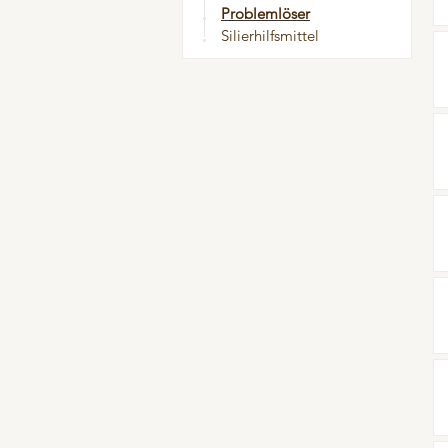
Problemlöser
ProtiSpar
50 Jahre Vilomix
Hygiene
M
Silierhilfsmittel
NutriSpar
Klauen - Probleme
M
PICKStein Geflügel
Mineralfutter
M
Stalosan® F
Pflegeprodukte
P
Problemlöser
S
Zuchtsauen