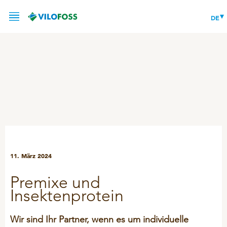
DE
SERVICE
PRODUKTE
SCHWEINE
UNSER WISSEN
Ferkel
LEADING PRODUCTS
Mastschweine
NEWS
HooFoss
FORSCHUNG UND ENTWICKLUNG
11. März 2024
Zuchtsauen
CareFoss
KONTAKT
Hitzestress
Premixe und
Hitzestress
FreshFoss
Insektenprotein
ÜBER UNS
MYCOSAFE
VITAMIN GUIDE
RINDER
Wir sind Ihr Partner, wenn es um individuelle
X-Zelit
KARRIERE