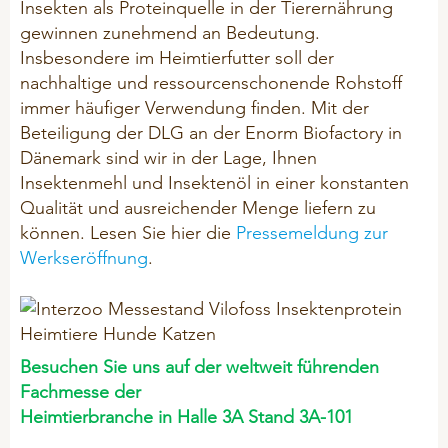
Insekten als Proteinquelle in der Tierernährung
Mineralfutter
CSR
gewinnen zunehmend an Bedeutung.
Mineral-Leckmassen
Insbesondere im Heimtierfutter soll der
Problemlöser
nachhaltige und ressourcenschonende Rohstoff
IMPRESSUM
immer häufiger Verwendung finden. Mit der
Silierhilfsmittel
Beteiligung der DLG an der Enorm Biofactory in
Dänemark sind wir in der Lage, Ihnen
Insektenmehl und Insektenöl in einer konstanten
GEFLÜGEL
Qualität und ausreichender Menge liefern zu
BIO-Produkte (ÖVO)
können. Lesen Sie hier die
Pressemeldung zur
Werkseröffnung
.
Hygiene
Mineralfutter
Picksteine/ Beschäftigung
Problemlöser
Besuchen Sie uns auf der
weltweit führenden
Fachmesse
der
Heimtierbranche in Halle 3A Stand 3A-101
PFERDE