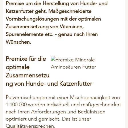
ÜBER UNS
Premixe um die Herstellung von Hunde- und
Kälber
ProtiSpar
Katzenfutter geht. Maßgeschneiderte
STALOSAN® F
NACHHALTIGKEIT
Innendienst
Mastrinder
ALLGEMEIN
NutriSpar
Vormischungslösungen mit der optimalen
Außendienst
Transitphase
Zusammensetzung von Vitaminen,
PICKStein Geflügel
VORTRAGSREIHE
Historie
Spurenelemente etc. - genau nach Ihren
Milchvieh
AUSBILDUNG
Stalosan® F
Wünschen.
Unsere Partner
Langlebigkeit
Unternehmensleitbild
PODCAST
OFFENE STELLEN
SCHWEINE
Premixe für die
50 Jahre Vilomix
GEFLÜGEL
optimale
Beschäftigungsmaterial
Zusammensetzu
Hitzestress
BIO-Produkte (ÖVO)
AGB
ng von Hunde- und Katzenfutter
Tierwohl
Ferkelmilch und Prestarter
Allg. Einkaufsbedingungen
Pulvermischungen mit einer Mischgenauigkeit von
Ferkel
Allg. Verkaufsbedingungen
1:100.000 werden individuell und maßgeschneidert
PET-FOOD
Geburts- und Starthilfe
nach Ihren Anforderungen und Bedüfnissen
Entsorgung Verpackungen
Hygiene
optimiert und gemischt. Das ist unser
General Terms & Conditions
PFERDE
Qualitätsversprechen.
Klauen - Probleme