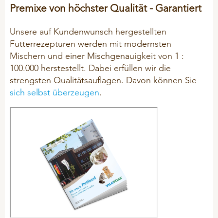
Premixe von höchster Qualität - Garantiert
Hygiene
Mineralfutter
Unsere auf Kundenwunsch hergestellten
Futterrezepturen werden mit modernsten
Mineral-Leckmassen
Mischern und einer Mischgenauigkeit von 1 :
Problemlöser
100.000 herstestellt. Dabei erfüllen wir die
strengsten Qualitätsauflagen. Davon können Sie
sich selbst überzeugen
.
SCHAFE & ZIEGEN
Hygiene
Mineralfutter
Mineral - Leckmassen
Problemlöser
KANINCHEN
Hygiene