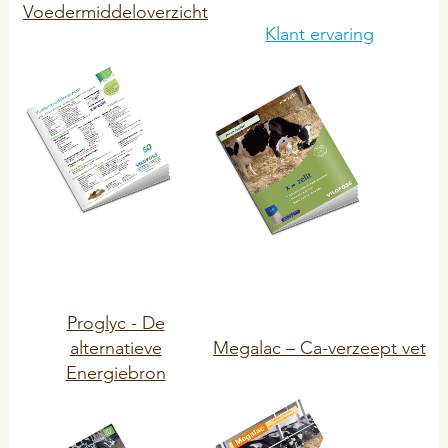
Mineralfutter
Voedermiddeloverzicht
CSR
Klant ervaring
Mineral-Leckmassen
Problemlöser
IMPRESSUM
Silierhilfsmittel
GEFLÜGEL
BIO-Produkte (ÖVO)
Hygiene
Mineralfutter
Proglyc - De
Picksteine/ Beschäftigung
alternatieve
Megalac – Ca-verzeept vet
Problemlöser
Energiebron
PFERDE