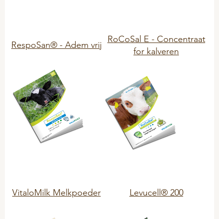
Problemlöser
RoCoSal E - Concentraat
RespoSan® - Adem vrij
for kalveren
VitaloMilk Melkpoeder
Levucell® 200