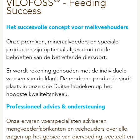
VILOFOSS
- Feeding
ÜBER UNS
Kälber
ProtiSpar
Success
STALOSAN® F
NACHHALTIGKEIT
Innendienst
Mastrinder
ALLGEMEIN
NutriSpar
Außendienst
Transitphase
Het succesvolle concept voor melkveehouders
PICKStein Geflügel
VORTRAGSREIHE
Historie
Milchvieh
AUSBILDUNG
Stalosan® F
Onze premixen, mineraalvoeders en speciale
Unsere Partner
Langlebigkeit
producten zijn optimaal afgestemd op de
behoeften van de betreffende diersoort.
Unternehmensleitbild
PODCAST
OFFENE STELLEN
SCHWEINE
50 Jahre Vilomix
GEFLÜGEL
Er wordt rekening gehouden met de individuele
Beschäftigungsmaterial
wensen van de klant. De moderne productie vindt
Hitzestress
BIO-Produkte (ÖVO)
plaats in onze drie Duitse fabrieken op het
AGB
Tierwohl
hoogste kwaliteitsniveau.
Ferkelmilch und Prestarter
Allg. Einkaufsbedingungen
Professioneel advies & ondersteuning
Ferkel
Allg. Verkaufsbedingungen
PET-FOOD
Geburts- und Starthilfe
Onze ervaren voerspecialisten adviseren
Entsorgung Verpackungen
mengvoederfabrikanten en veehouders over alle
Hygiene
General Terms & Conditions
vragen op het gebied van diervoeding, veeteelt en
PFERDE
Klauen - Probleme