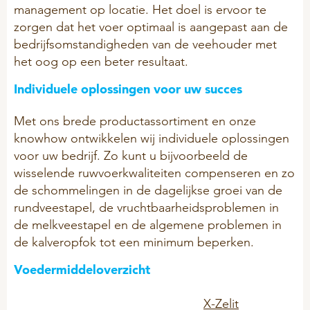
management op locatie. Het doel is ervoor te
Acid Prevent
Mineralfutter
zorgen dat het voer optimaal is aangepast aan de
QUALITÄT
bedrijfsomstandigheden van de veehouder met
Muscle Support
Pflegeprodukte
het oog op een beter resultaat.
Zertifikate
Trypto Relax
Problemlöser
Individuele oplossingen voor uw succes
Trypto Relax Show
Zuchtsauen
DATENSCHUTZ
Met ons brede productassortiment en onze
Cookie Policy
knowhow ontwikkelen wij individuele oplossingen
SCHAFE & ZIEGEN
RINDER
voor uw bedrijf. Zo kunt u bijvoorbeeld de
Kundenhinweise
Kaninchen
BIO-Produkte (ÖVO)
wisselende ruwvoerkwaliteiten compenseren en zo
Social Media
de schommelingen in de dagelijkse groei van de
Hygiene
rundveestapel, de vruchtbaarheidsproblemen in
Hinweise Videoaufzeichnung
HANDELSPRODUKTE
Kälber - Kalbende Kühe
de melkveestapel en de algemene problemen in
Transparenz-Bewerber
de kalveropfok tot een minimum beperken.
Klauenprobleme
Transparenz GoToWebinar
Mastrinder
Voedermiddeloverzicht
Daten für Werbezwecke
Milchaustauscher
X-Zelit