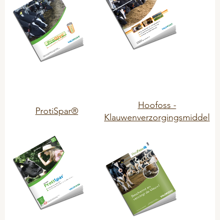
Hygiene
Mineralfutter
Mineral-Leckmassen
Problemlöser
SCHAFE & ZIEGEN
Hoofoss -
ProtiSpar®
Hygiene
Klauwenverzorgingsmiddel
Mineralfutter
Mineral - Leckmassen
Problemlöser
KANINCHEN
Hygiene