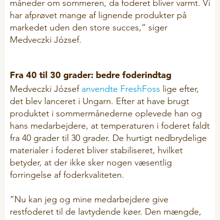
måneder om sommeren, da foderet bliver varmt. Vi
Vitaminer og mineraler
har afprøvet mange af lignende produkter på
markedet uden den store succes,” siger
FÅR OG GEDER
Medveczki József.
Hygiejne
Fra 40 til 30 grader: bedre foderindtag
Mælkeerstatning
Medveczki József
anvendte
FreshFoss
lige efter,
Mærkning
det blev lanceret i Ungarn. Efter at have brugt
Problemløsere
produktet i sommermånederne oplevede han og
hans medarbejdere, at temperaturen i foderet faldt
Sliksten og baljer
fra 40 grader til 30 grader. De hurtigt nedbrydelige
Til økologer
materialer i foderet bliver stabiliseret, hvilket
Vitaminer og mineraler
betyder, at der ikke sker nogen væsentlig
forringelse af foderkvaliteten.
LEADING PRODUCTS
”Nu kan jeg og mine medarbejdere give
restfoderet til de lavtydende køer. Den mængde,
FreshFoss