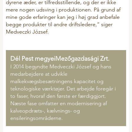
dyrene æder, er tilfredsstillende, og der er ikke
HooFoss
mere nogen udsving i produktionen. På grund af
mine gode erfaringer kan jeg i høj grad anbefale
PeckStone
begge produkter til andre driftsledere,” siger
Stalosan
Medveczki József.
X-Zelit
ProtiSpar
Dél Pest megyeiMezőgazdasági Zrt.
NutriSpar
I 2014 begyndte Medveczki József og hans
MYCOSAFE
medarbejdere at udvikle
malkekvægsbesætningens kapacitet og
teknologiske værktøjer. Det arbejde foregår i
to faser, hvoraf den første er færdiggjort.
Næste fase omfatter en modernisering af
kalveopdræts-, kælvnings- og
ensileringsområderne.