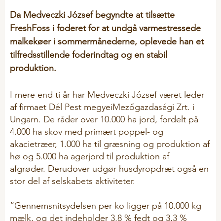
Mælkeerstatninger
KVALITETSSTYRING
Da Medveczki József begyndte at tilsætte
DANISH PIG ACADEMY
FreshFoss i foderet for at undgå varmestressede
Mærkning
malkekøer i sommermånederne, oplevede han et
Plejemidler
CSR
tilfredsstillende foderindtag og en stabil
VÅDFODER GUIDE
Problemløsere
produktion.
Rode og beskæftigelsesmateriale
Blande og udfodringsteknik
KARRIERE
I mere end ti år har Medveczki József været leder
Sliksten og baljer
Vådfodring - restløs kontra ikke restløs fodring
af firmaet
Dél
Pest
megyei
Mezőgazdasági
Zrt. i
Til økologer
Analyse af vådfoder
Ungarn. De råder over 10.000 ha jord, fordelt på
LØS LEVERING
4.000 ha skov med primært poppel- og
Vitaminer og mineraler
Rengøring opstart og desinfektion
akacietræer, 1.000 ha til græsning og produktion af
hø og 5.000 ha agerjord til produktion af
COOKIE POLITIK
KVÆG
afgrøder. Derudover udgør husdyropdræt også en
stor del af selskabets aktiviteter.
Mineralblandinger
Gyllehåndtering
”Gennemsnitsydelsen per ko ligger på 10.000 kg
mælk, og det indeholder 3,8 % fedt og 3,3 %
Hygiejne