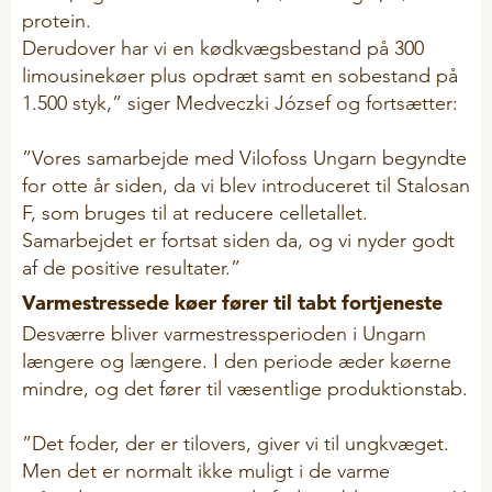
protein.
Kælvning
Derudover har vi en kødkvægsbestand på 300
limousinekøer plus opdræt samt en sobestand på
Mælkeerstatninger
1.500 styk,” siger Medveczki József og fortsætter:
Plejemidler
Problemløsere
”Vores samarbejde med Vilofoss Ungarn begyndte
for otte år siden, da vi blev introduceret til Stalosan
Sliksten og baljer
F, som bruges til at reducere celletallet.
Til økologer
Samarbejdet er fortsat siden da, og vi nyder godt
af de positive resultater.”
Vitaminer og mineraler
Varmestressede køer fører til tabt fortjeneste
E-Force
Desværre bliver varmestressperioden i Ungarn
længere og længere. I den periode æder køerne
FJERKRÆ
mindre, og det fører til væsentlige produktionstab.
Hygiejne
”Det foder, der er tilovers, giver vi til ungkvæget.
Peckstones
Men det er normalt ikke muligt i de varme