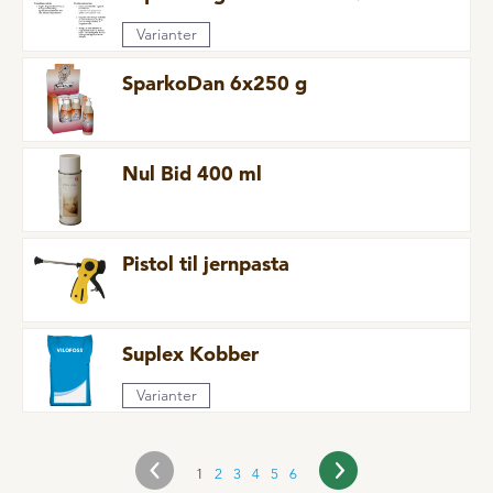
Varianter
Kælvning
Mælkeerstatninger
SparkoDan 6x250 g
Plejemidler
Problemløsere
Nul Bid 400 ml
Sliksten og baljer
Til økologer
Pistol til jernpasta
Vitaminer og mineraler
E-Force
Suplex Kobber
FJERKRÆ
Varianter
Hygiejne
Peckstones
1
2
3
4
5
6