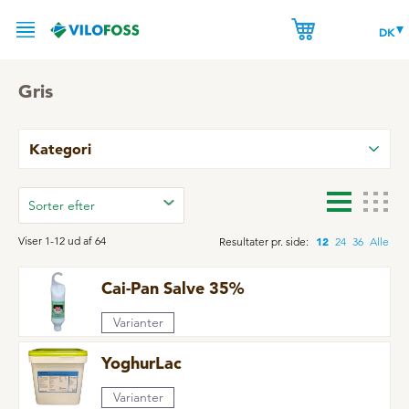
DK
Gris
MINERALER
Kategori
PRODUKTER
MINERALER TIL GRIS
NYHEDER
Stabilitet over hele linjen
GRIS
Viser 1-12 ud af 64
12
Resultater pr. side:
24
36
Alle
VORES VIDEN
Mineralblandinger
Cai-Pan Salve 35%
MINERALER TIL KVÆG
Fødsel og starthjælp
OM VILOFOSS
R&D
Varianter
Gårdmineraler
Gyllehåndtering
KONTAKT
Organiske mineraler
YoghurLac
HVEM ER VI
Hygiejne
BIOSECURITY GUIDE
Varianter
Jernprodukter