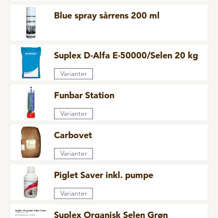
Mælkeerstatninger
KVALITETSSTYRING
Blue spray sårrens 200 ml
DANISH PIG ACADEMY
Mærkning
Plejemidler
CSR
Suplex D-Alfa E-50000/Selen 20 kg
VÅDFODER GUIDE
Problemløsere
Varianter
Rode og beskæftigelsesmateriale
Blande og udfodringsteknik
KARRIERE
Funbar Station
Sliksten og baljer
Vådfodring - restløs kontra ikke restløs fodring
Til økologer
Analyse af vådfoder
Varianter
LØS LEVERING
Vitaminer og mineraler
Rengøring opstart og desinfektion
Carbovet
Varianter
COOKIE POLITIK
KVÆG
Piglet Saver inkl. pumpe
Mineralblandinger
Varianter
Gyllehåndtering
Suplex Organisk Selen Grøn
Hygiejne